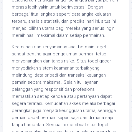
peluang kemenangan tinggi, sehingga banyak pemain
merasa lebih yakin untuk berinvestasi. Dengan
berbagai fitur lengkap seperti data angka keluaran
terbaru, analisis statistik, dan prediksi hari ini, situs ini
menjadi pilihan utama bagi mereka yang serius ingin
meraih hasil maksimal dalam setiap permainan.
Keamanan dan kenyamanan saat bermain togel
sangat penting agar pengalaman bermain tetap
menyenangkan dan tanpa risiko. Situs togel gacor
menyediakan sistem keamanan terbaik yang
melindungi data pribadi dan transaksi keuangan
pemain secara maksimal. Selain itu, layanan
pelanggan yang responsif dan profesional
memastikan setiap kendala atau pertanyaan dapat
segera teratasi. Kemudahan akses melalui berbagai
perangkat juga menjadi keunggulan utama, sehingga
pemain dapat bermain kapan saja dan di mana saja
tanpa hambatan. Semua ini membuat situs togel
gacor semakin dipercaya dan digunakan secara luas.