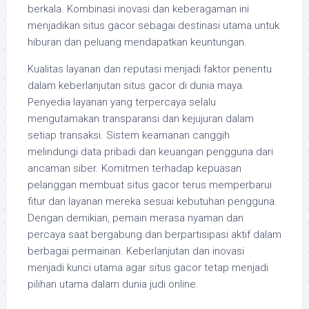
berkala. Kombinasi inovasi dan keberagaman ini
menjadikan situs gacor sebagai destinasi utama untuk
hiburan dan peluang mendapatkan keuntungan.
Kualitas layanan dan reputasi menjadi faktor penentu
dalam keberlanjutan situs gacor di dunia maya.
Penyedia layanan yang terpercaya selalu
mengutamakan transparansi dan kejujuran dalam
setiap transaksi. Sistem keamanan canggih
melindungi data pribadi dan keuangan pengguna dari
ancaman siber. Komitmen terhadap kepuasan
pelanggan membuat situs gacor terus memperbarui
fitur dan layanan mereka sesuai kebutuhan pengguna.
Dengan demikian, pemain merasa nyaman dan
percaya saat bergabung dan berpartisipasi aktif dalam
berbagai permainan. Keberlanjutan dan inovasi
menjadi kunci utama agar situs gacor tetap menjadi
pilihan utama dalam dunia judi online.