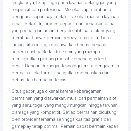
lengkapnya, tetapi juga pada layanan pelanggan yang
responsif dan profesional. Mereka siap membantu
pengguna kapan saja melalui live chat maupun layanan
email. Selain itu, proses deposit dan penarikan dana
yang cepat dan aman menjadi salah satu faktor yang
membuat banyak pemain percaya dan setia. Tidak
jarang, situs ini juga menawarkan bonus menarik
seperti cashback dan free spin yang mampu
meningkatkan peluang meraih kemenangan lebih
besar. Dengan dukungan teknologi terkini, pengalaman
bermain di platform ini sangatlah memuaskan dan
bebas dari hambatan teknis.
Situs gacor juga dikenal karena keberagaman
permainan yang ditawarkan, mulai dari permainan slot
yang seru, togel yang menguntungkan, hingga taruhan
olahraga yang kompetitif. Setiap permainan didukung
oleh provider ternama sehingga kualitas grafis dan
gameplay tetap optimal. Pemain dapat bermain kapan