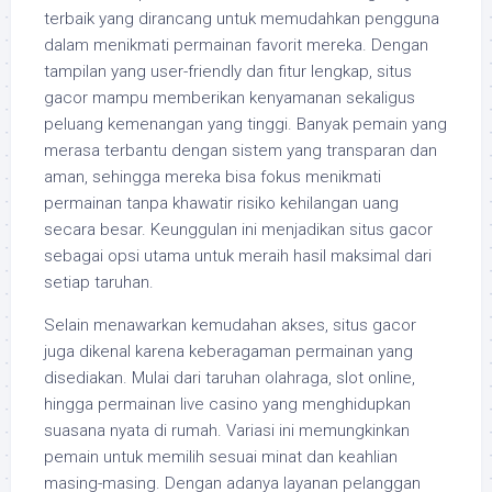
terbaik yang dirancang untuk memudahkan pengguna
dalam menikmati permainan favorit mereka. Dengan
tampilan yang user-friendly dan fitur lengkap, situs
gacor mampu memberikan kenyamanan sekaligus
peluang kemenangan yang tinggi. Banyak pemain yang
merasa terbantu dengan sistem yang transparan dan
aman, sehingga mereka bisa fokus menikmati
permainan tanpa khawatir risiko kehilangan uang
secara besar. Keunggulan ini menjadikan situs gacor
sebagai opsi utama untuk meraih hasil maksimal dari
setiap taruhan.
Selain menawarkan kemudahan akses, situs gacor
juga dikenal karena keberagaman permainan yang
disediakan. Mulai dari taruhan olahraga, slot online,
hingga permainan live casino yang menghidupkan
suasana nyata di rumah. Variasi ini memungkinkan
pemain untuk memilih sesuai minat dan keahlian
masing-masing. Dengan adanya layanan pelanggan