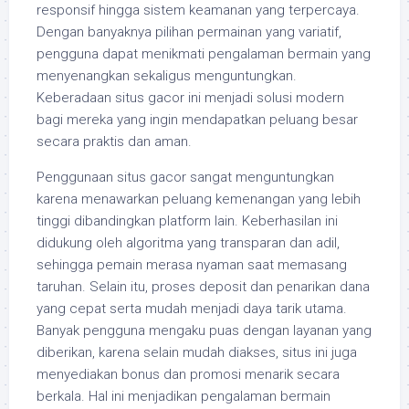
responsif hingga sistem keamanan yang terpercaya.
Dengan banyaknya pilihan permainan yang variatif,
pengguna dapat menikmati pengalaman bermain yang
menyenangkan sekaligus menguntungkan.
Keberadaan situs gacor ini menjadi solusi modern
bagi mereka yang ingin mendapatkan peluang besar
secara praktis dan aman.
Penggunaan situs gacor sangat menguntungkan
karena menawarkan peluang kemenangan yang lebih
tinggi dibandingkan platform lain. Keberhasilan ini
didukung oleh algoritma yang transparan dan adil,
sehingga pemain merasa nyaman saat memasang
taruhan. Selain itu, proses deposit dan penarikan dana
yang cepat serta mudah menjadi daya tarik utama.
Banyak pengguna mengaku puas dengan layanan yang
diberikan, karena selain mudah diakses, situs ini juga
menyediakan bonus dan promosi menarik secara
berkala. Hal ini menjadikan pengalaman bermain