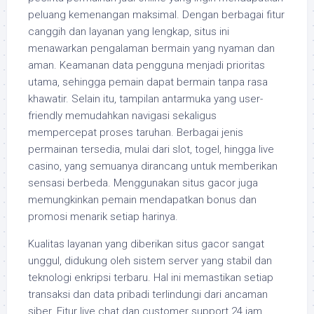
peluang kemenangan maksimal. Dengan berbagai fitur
canggih dan layanan yang lengkap, situs ini
menawarkan pengalaman bermain yang nyaman dan
aman. Keamanan data pengguna menjadi prioritas
utama, sehingga pemain dapat bermain tanpa rasa
khawatir. Selain itu, tampilan antarmuka yang user-
friendly memudahkan navigasi sekaligus
mempercepat proses taruhan. Berbagai jenis
permainan tersedia, mulai dari slot, togel, hingga live
casino, yang semuanya dirancang untuk memberikan
sensasi berbeda. Menggunakan situs gacor juga
memungkinkan pemain mendapatkan bonus dan
promosi menarik setiap harinya.
Kualitas layanan yang diberikan situs gacor sangat
unggul, didukung oleh sistem server yang stabil dan
teknologi enkripsi terbaru. Hal ini memastikan setiap
transaksi dan data pribadi terlindungi dari ancaman
siber. Fitur live chat dan customer support 24 jam