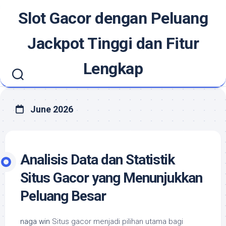
Skip
Slot Gacor dengan Peluang
to
content
Jackpot Tinggi dan Fitur
Lengkap
June 2026
Analisis Data dan Statistik
Situs Gacor yang Menunjukkan
Peluang Besar
naga win
Situs gacor menjadi pilihan utama bagi