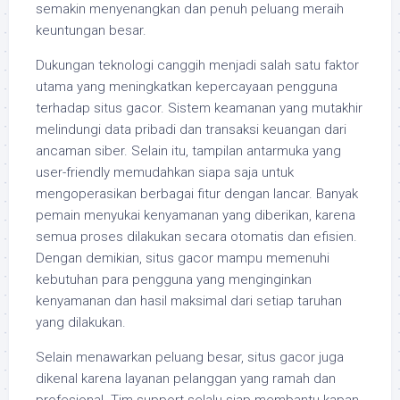
semakin menyenangkan dan penuh peluang meraih
keuntungan besar.
Dukungan teknologi canggih menjadi salah satu faktor
utama yang meningkatkan kepercayaan pengguna
terhadap situs gacor. Sistem keamanan yang mutakhir
melindungi data pribadi dan transaksi keuangan dari
ancaman siber. Selain itu, tampilan antarmuka yang
user-friendly memudahkan siapa saja untuk
mengoperasikan berbagai fitur dengan lancar. Banyak
pemain menyukai kenyamanan yang diberikan, karena
semua proses dilakukan secara otomatis dan efisien.
Dengan demikian, situs gacor mampu memenuhi
kebutuhan para pengguna yang menginginkan
kenyamanan dan hasil maksimal dari setiap taruhan
yang dilakukan.
Selain menawarkan peluang besar, situs gacor juga
dikenal karena layanan pelanggan yang ramah dan