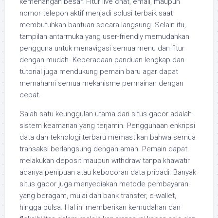
kemenangan besar. Fitur live chat, email, maupun
nomor telepon aktif menjadi solusi terbaik saat
membutuhkan bantuan secara langsung. Selain itu,
tampilan antarmuka yang user-friendly memudahkan
pengguna untuk menavigasi semua menu dan fitur
dengan mudah. Keberadaan panduan lengkap dan
tutorial juga mendukung pemain baru agar dapat
memahami semua mekanisme permainan dengan
cepat.
Salah satu keunggulan utama dari situs gacor adalah
sistem keamanan yang terjamin. Penggunaan enkripsi
data dan teknologi terbaru memastikan bahwa semua
transaksi berlangsung dengan aman. Pemain dapat
melakukan deposit maupun withdraw tanpa khawatir
adanya penipuan atau kebocoran data pribadi. Banyak
situs gacor juga menyediakan metode pembayaran
yang beragam, mulai dari bank transfer, e-wallet,
hingga pulsa. Hal ini memberikan kemudahan dan