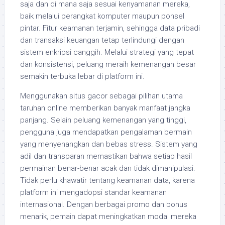
saja dan di mana saja sesuai kenyamanan mereka,
baik melalui perangkat komputer maupun ponsel
pintar. Fitur keamanan terjamin, sehingga data pribadi
dan transaksi keuangan tetap terlindungi dengan
sistem enkripsi canggih. Melalui strategi yang tepat
dan konsistensi, peluang meraih kemenangan besar
semakin terbuka lebar di platform ini.
Menggunakan situs gacor sebagai pilihan utama
taruhan online memberikan banyak manfaat jangka
panjang. Selain peluang kemenangan yang tinggi,
pengguna juga mendapatkan pengalaman bermain
yang menyenangkan dan bebas stress. Sistem yang
adil dan transparan memastikan bahwa setiap hasil
permainan benar-benar acak dan tidak dimanipulasi.
Tidak perlu khawatir tentang keamanan data, karena
platform ini mengadopsi standar keamanan
internasional. Dengan berbagai promo dan bonus
menarik, pemain dapat meningkatkan modal mereka