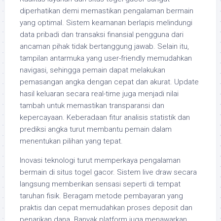
diperhatikan demi memastikan pengalaman bermain
yang optimal. Sistem keamanan berlapis melindungi
data pribadi dan transaksi finansial pengguna dari
ancaman pihak tidak bertanggung jawab. Selain itu,
tampilan antarmuka yang user-friendly memudahkan
navigasi, sehingga pemain dapat melakukan
pemasangan angka dengan cepat dan akurat. Update
hasil keluaran secara real-time juga menjadi nilai
tambah untuk memastikan transparansi dan
kepercayaan. Keberadaan fitur analisis statistik dan
prediksi angka turut membantu pemain dalam
menentukan pilihan yang tepat.
Inovasi teknologi turut memperkaya pengalaman
bermain di situs togel gacor. Sistem live draw secara
langsung memberikan sensasi seperti di tempat
taruhan fisik. Beragam metode pembayaran yang
praktis dan cepat memudahkan proses deposit dan
penarikan dana. Banyak platform juga menawarkan