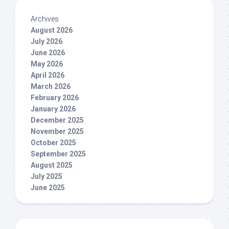
Archives
August 2026
July 2026
June 2026
May 2026
April 2026
March 2026
February 2026
January 2026
December 2025
November 2025
October 2025
September 2025
August 2025
July 2025
June 2025