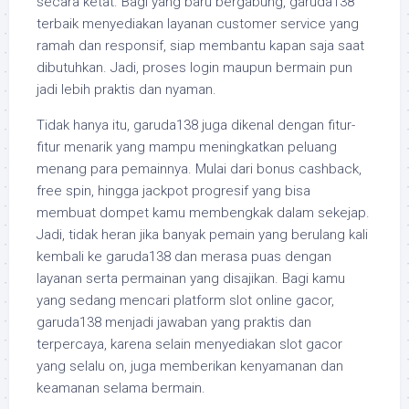
secara ketat. Bagi yang baru bergabung, garuda138
terbaik menyediakan layanan customer service yang
ramah dan responsif, siap membantu kapan saja saat
dibutuhkan. Jadi, proses login maupun bermain pun
jadi lebih praktis dan nyaman.
Tidak hanya itu, garuda138 juga dikenal dengan fitur-
fitur menarik yang mampu meningkatkan peluang
menang para pemainnya. Mulai dari bonus cashback,
free spin, hingga jackpot progresif yang bisa
membuat dompet kamu membengkak dalam sekejap.
Jadi, tidak heran jika banyak pemain yang berulang kali
kembali ke garuda138 dan merasa puas dengan
layanan serta permainan yang disajikan. Bagi kamu
yang sedang mencari platform slot online gacor,
garuda138 menjadi jawaban yang praktis dan
terpercaya, karena selain menyediakan slot gacor
yang selalu on, juga memberikan kenyamanan dan
keamanan selama bermain.