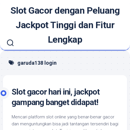
Skip
Slot Gacor dengan Peluang
to
content
Jackpot Tinggi dan Fitur
Lengkap
garuda138 login
Slot gacor hari ini, jackpot
gampang banget didapat!
Mencari platform slot online yang benar-benar gacor
dan menguntungkan bisa jadi tantangan tersendiri bagi