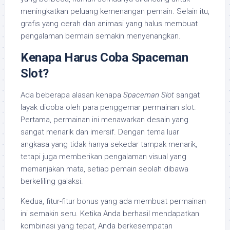
meningkatkan peluang kemenangan pemain. Selain itu,
grafis yang cerah dan animasi yang halus membuat
pengalaman bermain semakin menyenangkan.
Kenapa Harus Coba Spaceman
Slot?
Ada beberapa alasan kenapa
Spaceman Slot
sangat
layak dicoba oleh para penggemar permainan slot.
Pertama, permainan ini menawarkan desain yang
sangat menarik dan imersif. Dengan tema luar
angkasa yang tidak hanya sekedar tampak menarik,
tetapi juga memberikan pengalaman visual yang
memanjakan mata, setiap pemain seolah dibawa
berkeliling galaksi.
Kedua, fitur-fitur bonus yang ada membuat permainan
ini semakin seru. Ketika Anda berhasil mendapatkan
kombinasi yang tepat, Anda berkesempatan