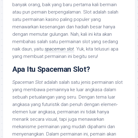
banyak orang, baik yang baru pertama kali bermain
atau pun pemain berpengalaman. Slot adalah salah
satu permainan kasino paling populer yang
menawarkan kesenangan dan hadiah besar hanya
dengan memutar gulungan. Nah, kali ini kita akan
membahas salah satu permainan slot yang sedang
naik daun, yaitu
spaceman slot
. Yuk, kita telusuri apa
yang membuat permainan ini begitu seru!
Apa Itu Spaceman Slot?
Spaceman Slot
adalah salah satu jenis permainan slot
yang membawa pemainnya ke luar angkasa dalam
sebuah petualangan yang seru. Dengan tema luar
angkasa yang futuristik dan penuh dengan elemen-
elemen luar angkasa, permainan ini tidak hanya
menarik secara visual, tapi juga menawarkan
mekanisme permainan yang mudah dipahami dan
menyenangkan. Dalam permainan ini, pemain akan