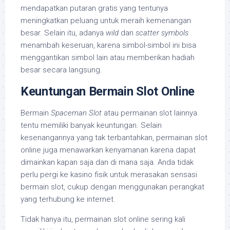
mendapatkan putaran gratis yang tentunya
meningkatkan peluang untuk meraih kemenangan
besar. Selain itu, adanya
wild
dan
scatter symbols
menambah keseruan, karena simbol-simbol ini bisa
menggantikan simbol lain atau memberikan hadiah
besar secara langsung.
Keuntungan Bermain Slot Online
Bermain
Spaceman Slot
atau permainan slot lainnya
tentu memiliki banyak keuntungan. Selain
kesenangannya yang tak terbantahkan, permainan slot
online juga menawarkan kenyamanan karena dapat
dimainkan kapan saja dan di mana saja. Anda tidak
perlu pergi ke kasino fisik untuk merasakan sensasi
bermain slot, cukup dengan menggunakan perangkat
yang terhubung ke internet.
Tidak hanya itu, permainan slot online sering kali