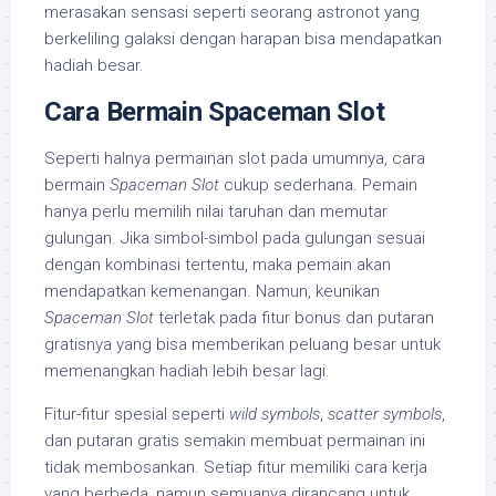
merasakan sensasi seperti seorang astronot yang
berkeliling galaksi dengan harapan bisa mendapatkan
hadiah besar.
Cara Bermain Spaceman Slot
Seperti halnya permainan slot pada umumnya, cara
bermain
Spaceman Slot
cukup sederhana. Pemain
hanya perlu memilih nilai taruhan dan memutar
gulungan. Jika simbol-simbol pada gulungan sesuai
dengan kombinasi tertentu, maka pemain akan
mendapatkan kemenangan. Namun, keunikan
Spaceman Slot
terletak pada fitur bonus dan putaran
gratisnya yang bisa memberikan peluang besar untuk
memenangkan hadiah lebih besar lagi.
Fitur-fitur spesial seperti
wild symbols
,
scatter symbols
,
dan putaran gratis semakin membuat permainan ini
tidak membosankan. Setiap fitur memiliki cara kerja
yang berbeda, namun semuanya dirancang untuk