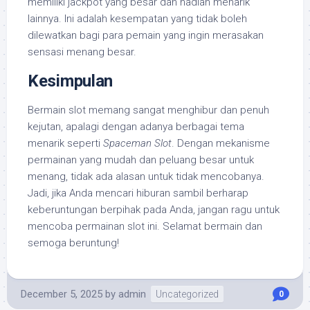
memiliki jackpot yang besar dan hadiah menarik
lainnya. Ini adalah kesempatan yang tidak boleh
dilewatkan bagi para pemain yang ingin merasakan
sensasi menang besar.
Kesimpulan
Bermain slot memang sangat menghibur dan penuh
kejutan, apalagi dengan adanya berbagai tema
menarik seperti
Spaceman Slot
. Dengan mekanisme
permainan yang mudah dan peluang besar untuk
menang, tidak ada alasan untuk tidak mencobanya.
Jadi, jika Anda mencari hiburan sambil berharap
keberuntungan berpihak pada Anda, jangan ragu untuk
mencoba permainan slot ini. Selamat bermain dan
semoga beruntung!
December 5, 2025
by
admin
Uncategorized
0