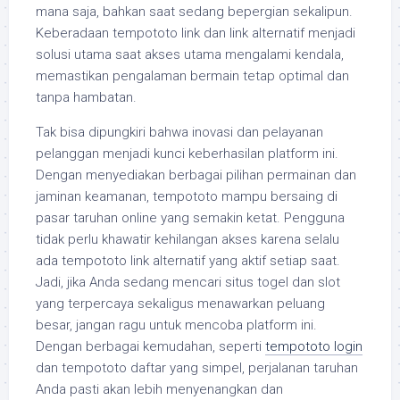
mana saja, bahkan saat sedang bepergian sekalipun.
Keberadaan tempototo link dan link alternatif menjadi
solusi utama saat akses utama mengalami kendala,
memastikan pengalaman bermain tetap optimal dan
tanpa hambatan.
Tak bisa dipungkiri bahwa inovasi dan pelayanan
pelanggan menjadi kunci keberhasilan platform ini.
Dengan menyediakan berbagai pilihan permainan dan
jaminan keamanan, tempototo mampu bersaing di
pasar taruhan online yang semakin ketat. Pengguna
tidak perlu khawatir kehilangan akses karena selalu
ada tempototo link alternatif yang aktif setiap saat.
Jadi, jika Anda sedang mencari situs togel dan slot
yang terpercaya sekaligus menawarkan peluang
besar, jangan ragu untuk mencoba platform ini.
Dengan berbagai kemudahan, seperti
tempototo login
dan tempototo daftar yang simpel, perjalanan taruhan
Anda pasti akan lebih menyenangkan dan