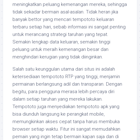
meningkatkan peluang kemenangan mereka, sehingga
tidak sekadar bermain asal-asalan. Tidak heran jika
banyak bettor yang mencari tempototo keluaran
terbaru setiap hari, sebab informasi ini sangat penting
untuk merancang strategi taruhan yang tepat.
Semakin lengkap data keluaran, semakin tinggi
peluang untuk meraih kemenangan besar dan
menghindari kerugian yang tidak diinginkan.
Salah satu keunggulan utama dari situs ini adalah
ketersediaan tempototo RTP yang tinggi, menjamin
permainan berlangsung adil dan transparan. Dengan
begitu, para pengguna merasa lebih percaya diri
dalam setiap taruhan yang mereka lakukan.
Tempototo juga menyediakan tempototo apk yang
bisa diunduh langsung ke perangkat mobile,
memungkinkan akses cepat tanpa harus membuka
browser setiap waktu. Fitur ini sangat memudahkan
pemain yang ingin tetap bermain kapan saja dan di