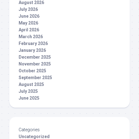
August 2026
July 2026
June 2026
May 2026
April 2026
March 2026
February 2026
January 2026
December 2025
November 2025
October 2025
September 2025
August 2025
July 2025
June 2025
Categories
Uncategorized