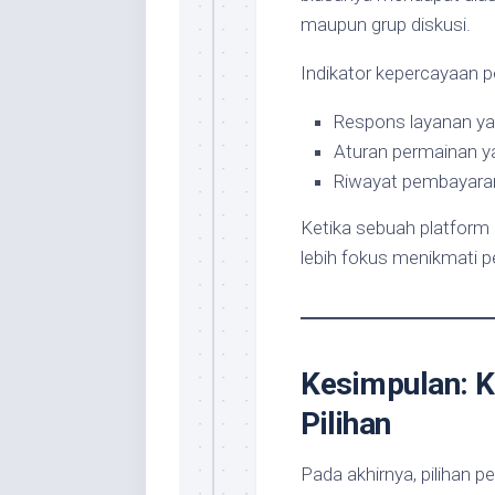
maupun grup diskusi.
Indikator kepercayaan p
Respons layanan ya
Aturan permainan ya
Riwayat pembayaran
Ketika sebuah platform
lebih fokus menikmati 
Kesimpulan: 
Pilihan
Pada akhirnya, pilihan p