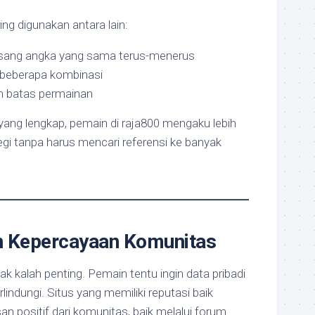
ng digunakan antara lain:
ang angka yang sama terus-menerus
beberapa kombinasi
n batas permainan
ang lengkap, pemain di raja800 mengaku lebih
i tanpa harus mencari referensi ke banyak
 Kepercayaan Komunitas
k kalah penting. Pemain tentu ingin data pribadi
lindungi. Situs yang memiliki reputasi baik
n positif dari komunitas, baik melalui forum