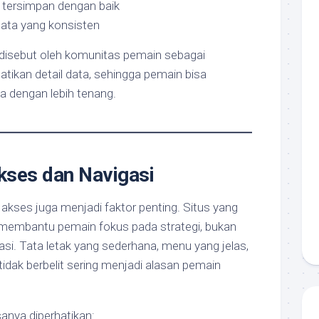
 tersimpan dengan baik
ata yang konsisten
 disebut oleh komunitas pemain sebagai
ikan detail data, sehingga pemain bisa
a dengan lebih tenang.
ses dan Navigasi
akses juga menjadi faktor penting. Situs yang
membantu pemain fokus pada strategi, bukan
si. Tata letak yang sederhana, menu yang jelas,
tidak berbelit sering menjadi alasan pemain
anya diperhatikan: