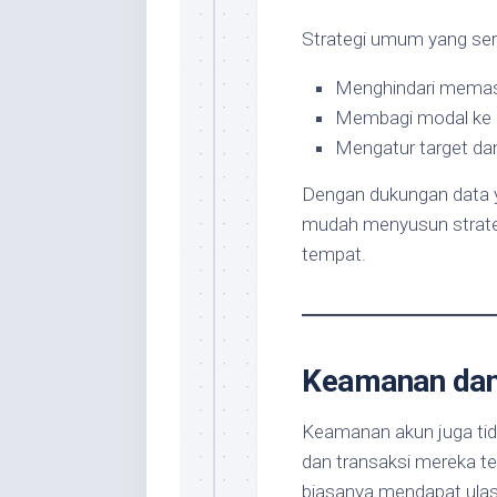
Strategi umum yang seri
Menghindari memas
Membagi modal ke 
Mengatur target da
Dengan dukungan data y
mudah menyusun strateg
tempat.
Keamanan dan
Keamanan akun juga tida
dan transaksi mereka ter
biasanya mendapat ulasa