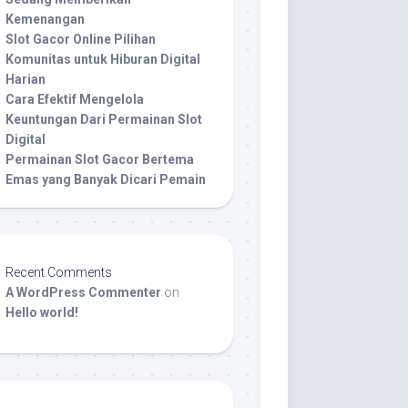
Kemenangan
Slot Gacor Online Pilihan
Komunitas untuk Hiburan Digital
Harian
Cara Efektif Mengelola
Keuntungan Dari Permainan Slot
Digital
Permainan Slot Gacor Bertema
Emas yang Banyak Dicari Pemain
Recent Comments
A WordPress Commenter
on
Hello world!