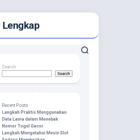
r Lengkap
Search
Search
Recent Posts
Langkah Praktis Menggunakan
Data Lama dalam Menebak
Nomor Togel Gacor
Langkah Mengetahui Mesin Slot
Sedang Memberikan