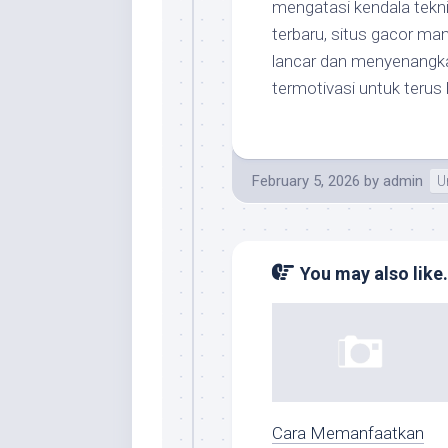
mengatasi kendala tekn
terbaru, situs gacor 
lancar dan menyenangk
termotivasi untuk teru
February 5, 2026
by
admin
U
You may also like.
Cara Memanfaatkan