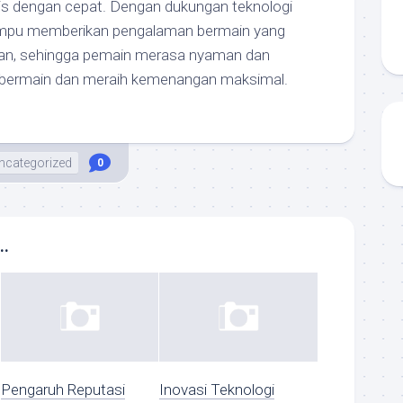
is dengan cepat. Dengan dukungan teknologi
mampu memberikan pengalaman bermain yang
an, sehingga pemain merasa nyaman dan
s bermain dan meraih kemenangan maksimal.
ncategorized
0
..
Pengaruh Reputasi
Inovasi Teknologi