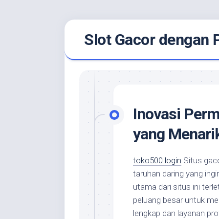
Skip
Slot Gacor dengan 
to
content
Inovasi Perm
yang Menari
toko500 login
Situs gaco
taruhan daring yang in
utama dari situs ini t
peluang besar untuk mer
lengkap dan layanan p