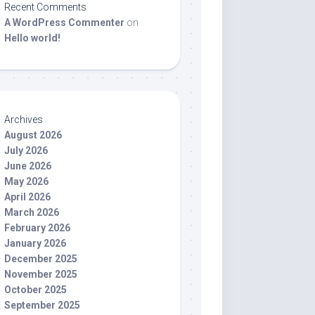
Recent Comments
A WordPress Commenter
on
Hello world!
Archives
August 2026
July 2026
June 2026
May 2026
April 2026
March 2026
February 2026
January 2026
December 2025
November 2025
October 2025
September 2025