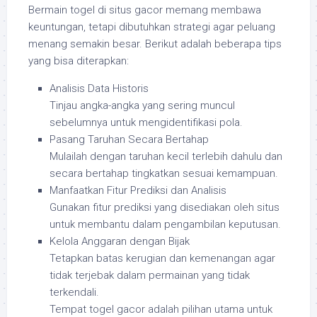
Bermain togel di situs gacor memang membawa
keuntungan, tetapi dibutuhkan strategi agar peluang
menang semakin besar. Berikut adalah beberapa tips
yang bisa diterapkan:
Analisis Data Historis
Tinjau angka-angka yang sering muncul
sebelumnya untuk mengidentifikasi pola.
Pasang Taruhan Secara Bertahap
Mulailah dengan taruhan kecil terlebih dahulu dan
secara bertahap tingkatkan sesuai kemampuan.
Manfaatkan Fitur Prediksi dan Analisis
Gunakan fitur prediksi yang disediakan oleh situs
untuk membantu dalam pengambilan keputusan.
Kelola Anggaran dengan Bijak
Tetapkan batas kerugian dan kemenangan agar
tidak terjebak dalam permainan yang tidak
terkendali.
Tempat togel gacor adalah pilihan utama untuk