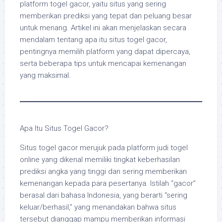
platform togel gacor, yaitu situs yang sering
memberikan prediksi yang tepat dan peluang besar
untuk menang. Artikel ini akan menjelaskan secara
mendalam tentang apa itu situs togel gacor,
pentingnya memilih platform yang dapat dipercaya,
serta beberapa tips untuk mencapai kemenangan
yang maksimal.
Apa Itu Situs Togel Gacor?
Situs togel gacor merujuk pada platform judi togel
online yang dikenal memiliki tingkat keberhasilan
prediksi angka yang tinggi dan sering memberikan
kemenangan kepada para pesertanya. Istilah “gacor”
berasal dari bahasa Indonesia, yang berarti “sering
keluar/berhasil,” yang menandakan bahwa situs
tersebut dianggap mampu memberikan informasi