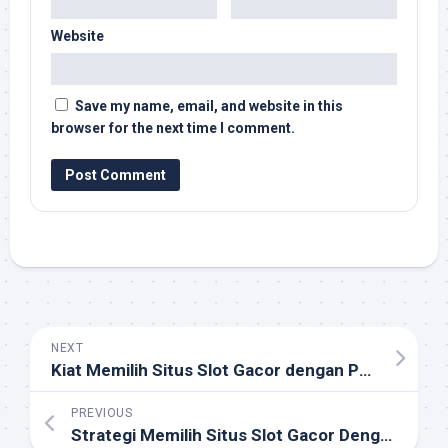
Website
Save my name, email, and website in this
browser for the next time I comment.
NEXT
Kiat Memilih Situs Slot Gacor dengan Peluang Menang Tinggi
PREVIOUS
Strategi Memilih Situs Slot Gacor Dengan Peluang Menang Tinggi