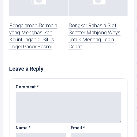
Pengalaman Bermain
Bongkar Rahasia Slot
yang Menghasilkan
Scatter Mahjong Ways
Keuntungan di Situs
untuk Menang Lebih
Togel Gacor Resmi
Cepat
Leave a Reply
Comment
*
Name
*
Email
*