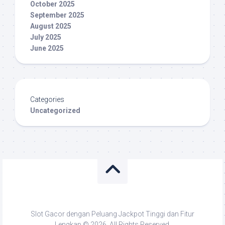
October 2025
September 2025
August 2025
July 2025
June 2025
Categories
Uncategorized
Slot Gacor dengan Peluang Jackpot Tinggi dan Fitur
Lengkap © 2026. All Rights Reserved.