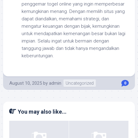
penggemar togel online yang ingin memperbesar
kemungkinan menang. Dengan memilih situs yang
dapat diandalkan, memahami strategi, dan
mengatur keuangan dengan bijak, kemungkinan
untuk mendapatkan kemenangan besar bukan lagi
impian. Selalu ingat untuk bermain dengan
tanggung jawab dan tidak hanya mengandalkan
keberuntungan.
August 10, 2025
by
admin
Uncategorized
0
You may also like...