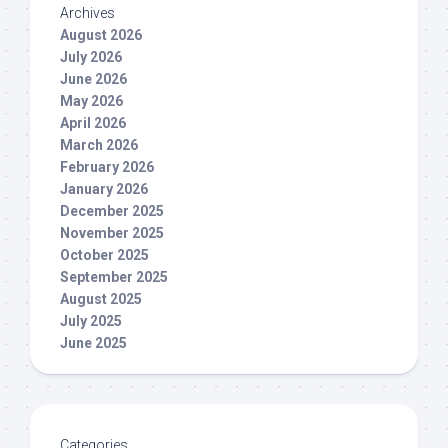
Archives
August 2026
July 2026
June 2026
May 2026
April 2026
March 2026
February 2026
January 2026
December 2025
November 2025
October 2025
September 2025
August 2025
July 2025
June 2025
Categories