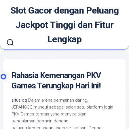
Skip
Slot Gacor dengan Peluang
to
content
Jackpot Tinggi dan Fitur
Lengkap
Rahasia Kemenangan PKV
Games Terungkap Hari Ini!
situs qq
Dalam arena permainan daring,
JEPANGQQ muncul sebagai salah satu platform login
PKV Games teratas yang menyediakan
pengalaman bermain dengan
peluang kemenangan tinggi setiap hari. Dengan