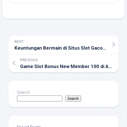
NEXT
Keuntungan Bermain di Situs Slot Gacor yang Menawarkan Bonus Melimpah
PREVIOUS
Game Slot Bonus New Member 100 di Awal Gampang Menang
Search
Search