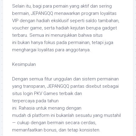
Selain itu, bagi para pemain yang aktif dan sering
bermain, JEPANGQQ menawarkan program loyalitas
VIP dengan hadiah eksklusif seperti saldo tambahan,
voucher game, serta hadiah kejutan berupa gadget
terbaru. Semua ini menunjukkan bahwa situs
ini bukan hanya fokus pada permainan, tetapi juga
menghargai loyalitas para anggotanya.
Kesimpulan
Dengan semua fitur unggulan dan sistem permainan
yang transparan, JEPANGQQ pantas disebut sebagai
situs login PKV Games terbaik dan
terpercaya pada tahun
ini. Rahasia untuk menang dengan
mudah di platform ini bukanlah sesuatu yang mustahil
— cukup dengan bermain secara cerdas,
memanfaatkan bonus, dan tetap konsisten.