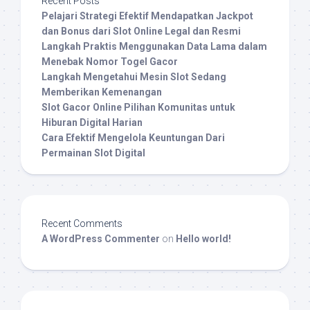
Recent Posts
Pelajari Strategi Efektif Mendapatkan Jackpot
dan Bonus dari Slot Online Legal dan Resmi
Langkah Praktis Menggunakan Data Lama dalam
Menebak Nomor Togel Gacor
Langkah Mengetahui Mesin Slot Sedang
Memberikan Kemenangan
Slot Gacor Online Pilihan Komunitas untuk
Hiburan Digital Harian
Cara Efektif Mengelola Keuntungan Dari
Permainan Slot Digital
Recent Comments
A WordPress Commenter
on
Hello world!