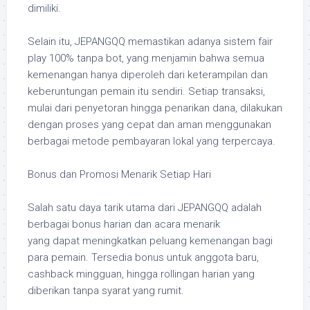
dimiliki.
Selain itu, JEPANGQQ memastikan adanya sistem fair
play 100% tanpa bot, yang menjamin bahwa semua
kemenangan hanya diperoleh dari keterampilan dan
keberuntungan pemain itu sendiri. Setiap transaksi,
mulai dari penyetoran hingga penarikan dana, dilakukan
dengan proses yang cepat dan aman menggunakan
berbagai metode pembayaran lokal yang terpercaya.
Bonus dan Promosi Menarik Setiap Hari
Salah satu daya tarik utama dari JEPANGQQ adalah
berbagai bonus harian dan acara menarik
yang dapat meningkatkan peluang kemenangan bagi
para pemain. Tersedia bonus untuk anggota baru,
cashback mingguan, hingga rollingan harian yang
diberikan tanpa syarat yang rumit.