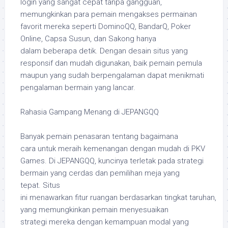
login yang sangat cepat tanpa gangguan,
memungkinkan para pemain mengakses permainan
favorit mereka seperti DominoQQ, BandarQ, Poker
Online, Capsa Susun, dan Sakong hanya
dalam beberapa detik. Dengan desain situs yang
responsif dan mudah digunakan, baik pemain pemula
maupun yang sudah berpengalaman dapat menikmati
pengalaman bermain yang lancar.
Rahasia Gampang Menang di JEPANGQQ
Banyak pemain penasaran tentang bagaimana
cara untuk meraih kemenangan dengan mudah di PKV
Games. Di JEPANGQQ, kuncinya terletak pada strategi
bermain yang cerdas dan pemilihan meja yang
tepat. Situs
ini menawarkan fitur ruangan berdasarkan tingkat taruhan,
yang memungkinkan pemain menyesuaikan
strategi mereka dengan kemampuan modal yang