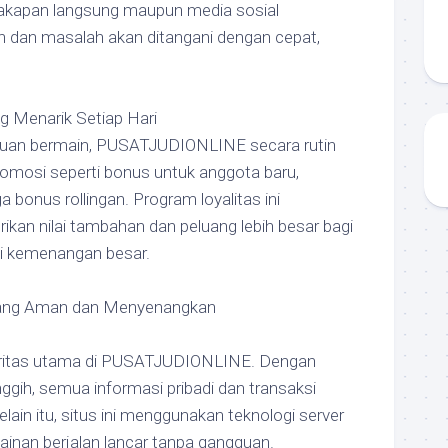
rcakapan langsung maupun media sosial
n dan masalah akan ditangani dengan cepat,
 Menarik Setiap Hari
uan bermain, PUSATJUDIONLINE secara rutin
omosi seperti bonus untuk anggota baru,
a bonus rollingan. Program loyalitas ini
kan nilai tambahan dan peluang lebih besar bagi
 kemenangan besar.
ang Aman dan Menyenangkan
ritas utama di PUSATJUDIONLINE. Dengan
nggih, semua informasi pribadi dan transaksi
ain itu, situs ini menggunakan teknologi server
mainan berjalan lancar tanpa gangguan.