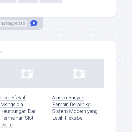
ncategorized
0
..
Cara Efektif
Alasan Banyak
Mengelola
Pemain Beralih ke
Keuntungan Dari
Sistem Modern yang
Permainan Slot
Lebih Fleksibel
Digital