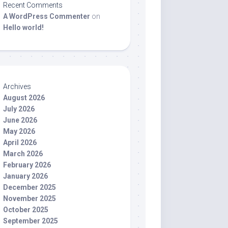
Recent Comments
A WordPress Commenter
on
Hello world!
Archives
August 2026
July 2026
June 2026
May 2026
April 2026
March 2026
February 2026
January 2026
December 2025
November 2025
October 2025
September 2025