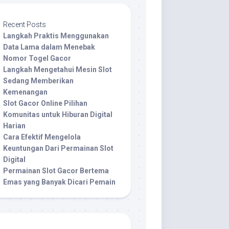
Recent Posts
Langkah Praktis Menggunakan
Data Lama dalam Menebak
Nomor Togel Gacor
Langkah Mengetahui Mesin Slot
Sedang Memberikan
Kemenangan
Slot Gacor Online Pilihan
Komunitas untuk Hiburan Digital
Harian
Cara Efektif Mengelola
Keuntungan Dari Permainan Slot
Digital
Permainan Slot Gacor Bertema
Emas yang Banyak Dicari Pemain