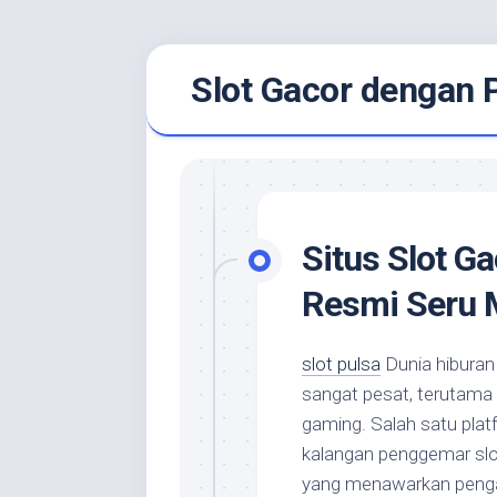
Skip
Slot Gacor dengan 
to
content
Situs Slot G
Resmi Seru 
slot pulsa
Dunia hiburan
sangat pesat, terutama 
gaming. Salah satu plat
kalangan penggemar slo
yang menawarkan penga