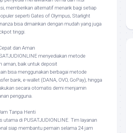
si, memberikan alternatif menarik bagi setiap
opuler seperti Gates of Olympus, Starlight
nanza bisa dimainkan dengan mudah yang juga
kpot tinggi.
 Cepat dan Aman
 PUSATJUDIONLINE menyediakan metode
n aman, baik untuk deposit
ain bisa menggunakan berbagai metode
sfer bank, e-wallet (DANA, OVO, GoPay), hingga
lakukan secara otomatis demi menjamin
nan pengguna.
Jam Tanpa Henti
us utama di PUSATJUDIONLINE. Tim layanan
ional siap membantu pemain selama 24 jam