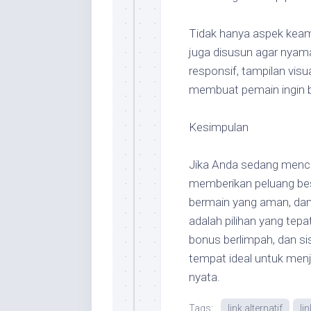
Tidak hanya aspek keama
juga disusun agar nya
responsif, tampilan vis
membuat pemain ingin b
Kesimpulan
Jika Anda sedang mencar
memberikan peluang be
bermain yang aman, da
adalah pilihan yang tepa
bonus berlimpah, dan sis
tempat ideal untuk men
nyata.
Tags:
link alternatif
li