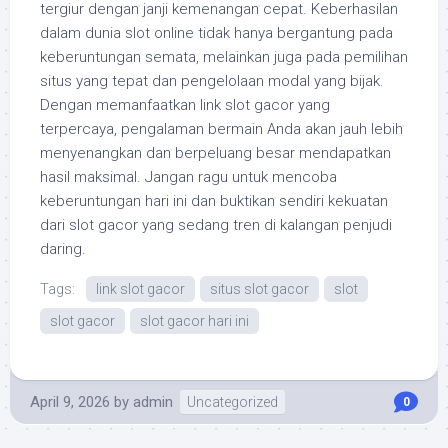
tergiur dengan janji kemenangan cepat. Keberhasilan
dalam dunia slot online tidak hanya bergantung pada
keberuntungan semata, melainkan juga pada pemilihan
situs yang tepat dan pengelolaan modal yang bijak.
Dengan memanfaatkan link slot gacor yang
terpercaya, pengalaman bermain Anda akan jauh lebih
menyenangkan dan berpeluang besar mendapatkan
hasil maksimal. Jangan ragu untuk mencoba
keberuntungan hari ini dan buktikan sendiri kekuatan
dari slot gacor yang sedang tren di kalangan penjudi
daring.
Tags:
link slot gacor
situs slot gacor
slot
slot gacor
slot gacor hari ini
April 9, 2026
by
admin
Uncategorized
0